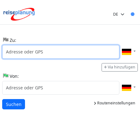
Zu:
Via hinzufügen
Von:
Routeneinstellungen
Wird geladen...
Suchen